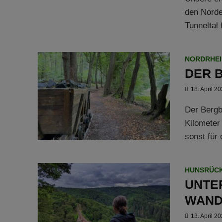
den Norde
Tunneltal 
NORDRHEI
DER 
18. April 2
Der Bergb
Kilometer
sonst für 
HUNSRÜC
UNTE
WAN
13. April 2