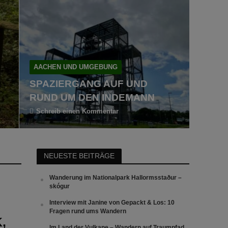
AACHEN UND UMGEBUNG
SPAZIERGANG AUF UND
RUND UM DEN INDEMANN
Schreib einen Kommentar
NEUESTE BEITRÄGE
Wanderung im Nationalpark Hallormsstaður –
skógur
Interview mit Janine von Gepackt & Los: 10
Fragen rund ums Wandern
,
Im Land der Vulkane – Wandern auf Traumpfad