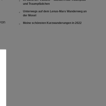
und Traumpfädchen
Unterwegs auf dem Lenus-Mars Wanderweg an
der Mosel
von
Meine schönsten Kurzwanderungen in 2022
Tour
ise