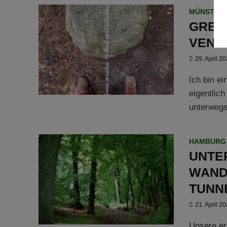
MÜNSTER
GREN
VENN
29. April 2
Ich bin e
eigentlich
unterwegs
HAMBURG
UNTE
WAND
TUNN
21. April 2
Unsere er