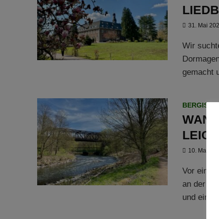
LIED
31. Mai 20
Wir sucht
Dormagen 
gemacht u
BERGISCH
WAND
LEICH
10. Mai 20
Vor einig
an der Wu
und ein we