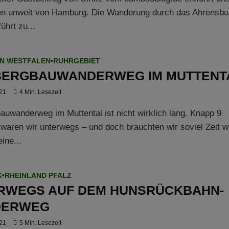
n unweit von Hamburg. Die Wanderung durch das Ahrensbu
führt zu...
N WESTFALEN
•
RUHRGEBIET
BERGBAUWANDERWEG IM MUTTENT
021
4 Min. Lesezeit
auwanderweg im Muttental ist nicht wirklich lang. Knapp 9
 waren wir unterwegs – und doch brauchten wir soviel Zeit w
eine...
K
•
RHEINLAND PFALZ
RWEGS AUF DEM HUNSRÜCKBAHN-
DERWEG
021
5 Min. Lesezeit