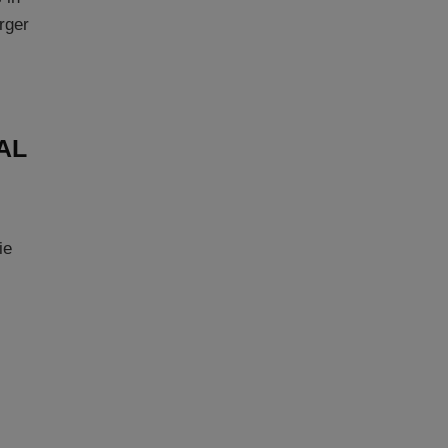
rger
AL
ie