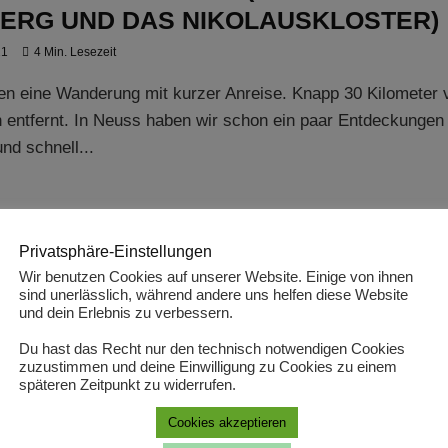
BERG UND DAS NIKOLAUSKLOSTER)
21
4 Min. Lesezeit
en eine Wanderung mit kurzer Anreise. Knapp 30 Kilometer 
entfernt. In Neuss haben wir schon ein paar Entdeckungen
nd schnell...
ES LAND
ERN AN DER WILDEN WUPPER (BEI
Privatsphäre-Einstellungen
LINGEN)
Wir benutzen Cookies auf unserer Website. Einige von ihnen
sind unerlässlich, während andere uns helfen diese Website
21
4 Min. Lesezeit
und dein Erlebnis zu verbessern.
en Tagen habe ich bei einer Bloggerfreundin eine spannende 
Du hast das Recht nur den technisch notwendigen Cookies
zuzustimmen und deine Einwilligung zu Cookies zu einem
pper bei Leichlingen entdeckt. Viel Natur, Brücken, Bahngle
späteren Zeitpunkt zu widerrufen.
nig...
Cookies akzeptieren