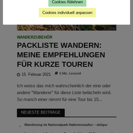
Cookies Ablehnen
Cookies individuell anpassen
WANDERZUBEHÖR
PACKLISTE WANDERN:
MEINE EMPFEHLUNGEN
FÜR KURZE TOUREN
6 Min. Lesezeit
15. Februar 2021
Ich weiss das mich wahrscheinlich der eine oder
andere “Wanderer” für diese Liste belächeln wird.
So manch einer nimmt für eine Tour bis 15...
NEUESTE BEITRÄGE
Wanderung im Nationalpark Hallormsstaður – skógur