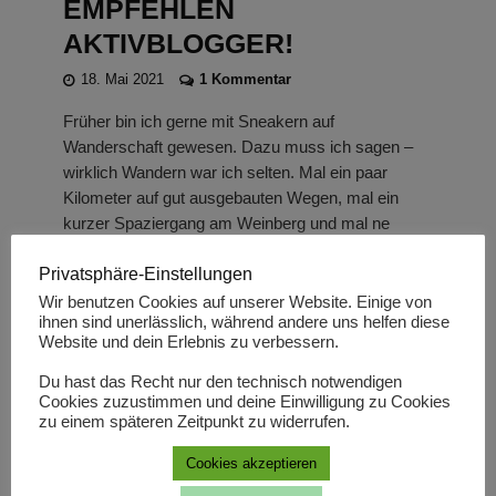
EMPFEHLEN
AKTIVBLOGGER!
18. Mai 2021
1 Kommentar
Früher bin ich gerne mit Sneakern auf
Wanderschaft gewesen. Dazu muss ich sagen –
wirklich Wandern war ich selten. Mal ein paar
Kilometer auf gut ausgebauten Wegen, mal ein
kurzer Spaziergang am Weinberg und mal ne
Runde im Naturschutzgebiet um die Ecke. Dann
Privatsphäre-Einstellungen
jedoch kam eine Tour in...
Wir benutzen Cookies auf unserer Website. Einige von
ihnen sind unerlässlich, während andere uns helfen diese
LIES MEHR!
Website und dein Erlebnis zu verbessern.
Du hast das Recht nur den technisch notwendigen
Cookies zuzustimmen und deine Einwilligung zu Cookies
zu einem späteren Zeitpunkt zu widerrufen.
Cookies akzeptieren