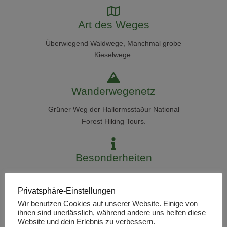
Art des Weges
Überwiegend Waldwege, Manchmal grobe
Kieselwege.
Wanderwegenetz
Grüner Weg der
Hallormsstaður National
Forest Hiking Tours.
Besonderheiten
Der Wald ist recht jung, wurde seit 1899
aufgeforstet. Es gibt ein Hotel und
Privatsphäre-Einstellungen
Campingplatz vor Ort
Wir benutzen Cookies auf unserer Website. Einige von
ihnen sind unerlässlich, während andere uns helfen diese
Website und dein Erlebnis zu verbessern.