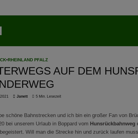
N
ÜCK
•
RHEINLAND PFALZ
TERWEGS AUF DEM HUNS
NDERWEG
l 2021
Janett
5 Min. Lesezeit
ebe schöne Bahnstrecken und ich bin ein großer Fan von Brü
020 bei unserem Urlaub in Boppard vom
Hunsrückbahnweg
e
 begeistert. Will man die Strecke hin und zurück laufen mus