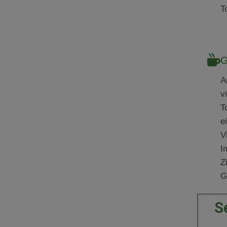
T
G
A
v
T
e
V
I
Z
G
S