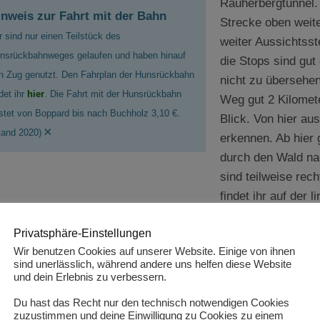
Rauherbergtunnel.
inweis zur Fahrt mit der Bahn
Strecke oben weit
r sind nur einen Teilstück des
weiter Aussichtsst
nsrückbahnweges gelaufen und haben hinauf
die Stops sind gu
n Zug genutzt. Den Fahrplan der Hunsrückbahn
nicht zu übersehen.
ndet ihr
hier
. Die Fahrt mit der Hunsrückbahn
Weg gut 2 Kilomete
stet von Boppard bis nach Buchholz 3,10 €.
Blick. Von hier au
×
tand 2020)
erkennen. Ab hier 
durch den Wald na
sind teilweise rec
findet ihr auf der 
Seilbahn. Ein paar
Privatsphäre-Einstellungen
kommt am Bahnho
Wir benutzen Cookies auf unserer Website. Einige von ihnen
sind unerlässlich, während andere uns helfen diese Website
und dein Erlebnis zu verbessern.
Du hast das Recht nur den technisch notwendigen Cookies
zuzustimmen und deine Einwilligung zu Cookies zu einem