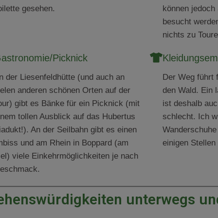
oilette gesehen.
können jedoch
besucht werden
nichts zu Tour
astronomie/Picknick
Kleidungsem
n der Liesenfeldhütte (und auch an
Der Weg führt 
ielen anderen schönen Orten auf der
den Wald. Ein 
our) gibt es Bänke für ein Picknick (mit
ist deshalb au
inem tollen Ausblick auf das Hubertus
schlecht. Ich 
iadukt!). An der Seilbahn gibt es einen
Wanderschuhe e
mbiss und am Rhein in Boppard (am
einigen Stelle
iel) viele Einkehrmöglichkeiten je nach
eschmack.
ehenswürdigkeiten unterwegs und