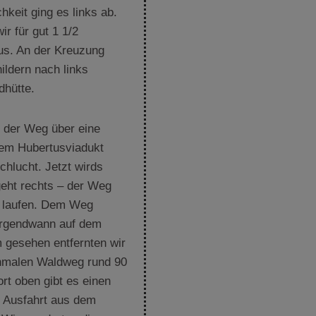
hkeit ging es links ab.
r für gut 1 1/2
us. An der Kreuzung
hildern nach links
ldhütte.
t der Weg über eine
dem Hubertusviadukt
chlucht. Jetzt wirds
geht rechts – der Weg
ut laufen. Dem Weg
 irgendwann auf dem
 gesehen entfernten wir
hmalen Waldweg rund 90
rt oben gibt es einen
ie Ausfahrt aus dem