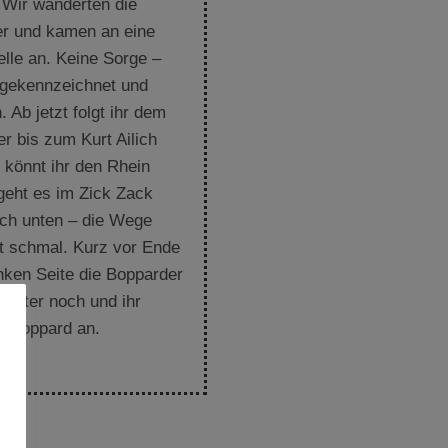
 Wir wanderten die
er und kamen an eine
elle an. Keine Sorge –
t gekennzeichnet und
 Ab jetzt folgt ihr dem
r bis zum Kurt Ailich
s könnt ihr den Rhein
geht es im Zick Zack
ch unten – die Wege
ht schmal. Kurz vor Ende
linken Seite die Bopparder
 Meter noch und ihr
f Boppard an.