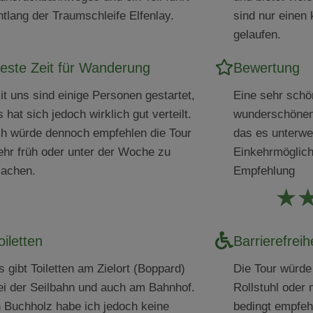
ntlang der Traumschleife Elfenlay.
sind nur einen 
gelaufen.
este Zeit für Wanderung
Bewertung
it uns sind einige Personen gestartet,
Eine sehr schö
s hat sich jedoch wirklich gut verteilt.
wunderschönen
ch würde dennoch empfehlen die Tour
das es unterwe
ehr früh oder unter der Woche zu
Einkehrmöglichk
achen.
Empfehlung
★
oiletten
Barrierefreih
s gibt Toiletten am Zielort (Boppard)
Die Tour würde
ei der Seilbahn und auch am Bahnhof.
Rollstuhl oder
n Buchholz habe ich jedoch keine
bedingt empfeh