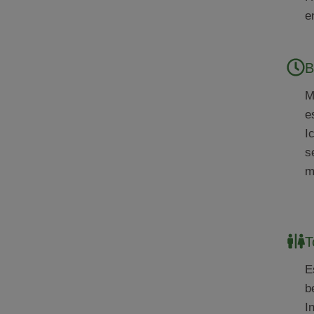
e
B
M
e
I
s
m
T
E
b
I