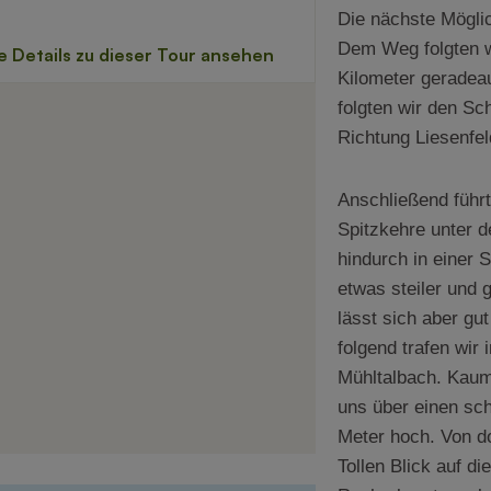
Die nächste Möglic
Dem Weg folgten wi
Kilometer geradea
folgten wir den Sc
Richtung Liesenfe
Anschließend führ
Spitzkehre unter 
hindurch in einer S
etwas steiler und 
lässt sich aber g
folgend trafen wir
Mühltalbach. Kaum
uns über einen sc
Meter hoch. Von do
Tollen Blick auf d