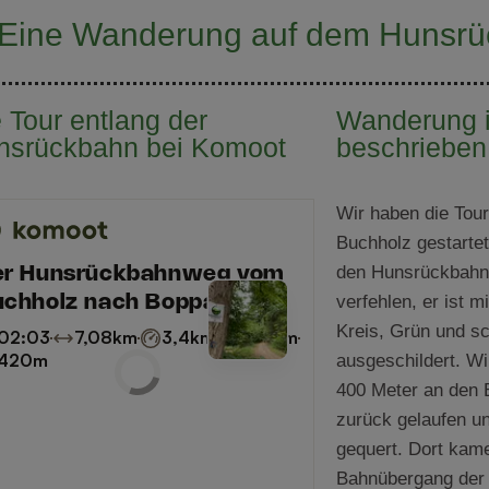
Eine Wanderung auf dem Hunsr
 Tour entlang der
Wanderung i
nsrückbahn bei Komoot
beschrieben
Wir haben die Tou
Buchholz gestartet
den Hunsrückbahnw
verfehlen, er ist 
Kreis, Grün und s
ausgeschildert. W
400 Meter an den 
zurück gelaufen u
gequert. Dort kame
Bahnübergang der 