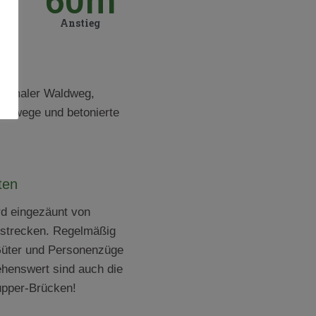
m
60
m
ke
Anstieg
es
chmaler Waldweg,
tterwege und betonierte
ten
rd eingezäunt von
strecken. Regelmäßig
 Güter und Personenzüge
henswert sind auch die
upper-Brücken!