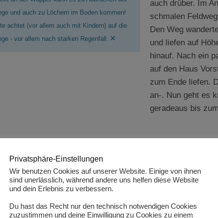
auch drüber. Im An
ge und auch zu Löchern im Boden kommen!
schmalen Feldweg 
tte achtet (vor allem auch mit Kindern) auf die
Den Weg wanderten
×
ge - vor allem nach starken Regenfall.
und liefen auf Höh
hinauf. Nach ein p
auf den Haus Vors
zum Ende liefen. 
an-. Nun geht es k
geradeaus bis zum
Privatsphäre-Einstellungen
Infos zur Wanderung entlang d
Wir benutzen Cookies auf unserer Website. Einige von ihnen
sind unerlässlich, während andere uns helfen diese Website
und dein Erlebnis zu verbessern.
Du hast das Recht nur den technisch notwendigen Cookies
zuzustimmen und deine Einwilligung zu Cookies zu einem