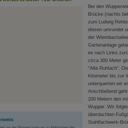
Bei den Wupperwie
Brücke (nachts be
zum Ludwig Rehbo
diesen umrundet u
der Wiembachallee
Gartenanlage gela
es nach Links zur
circa 300 Meter gi
“Alte Ruhlach”. Die
Kilometer bis zur 
unterquerten wir 
Anschließend geht
200 Metern den mi
Wupper. Wir folgt
überdachten Fußgä
inweis
Stahlfachwerk-Brü
rekt an der Wupper kann es zu Abbrüchen der