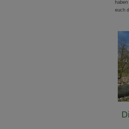
haben 
euch d
D