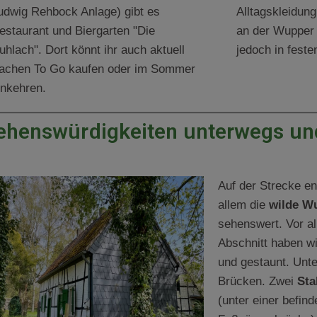
udwig Rehbock Anlage) gibt es
Alltagskleidun
estaurant und Biergarten "Die
an der Wupper 
uhlach". Dort könnt ihr auch aktuell
jedoch in fest
achen To Go kaufen oder im Sommer
inkehren.
ehenswürdigkeiten unterwegs und
Auf der Strecke en
allem die
wilde W
sehenswert. Vor a
Abschnitt haben wi
und gestaunt. Unte
Brücken. Zwei
Sta
(unter einer befin