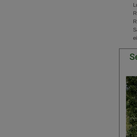
L
R
R
S
e
S