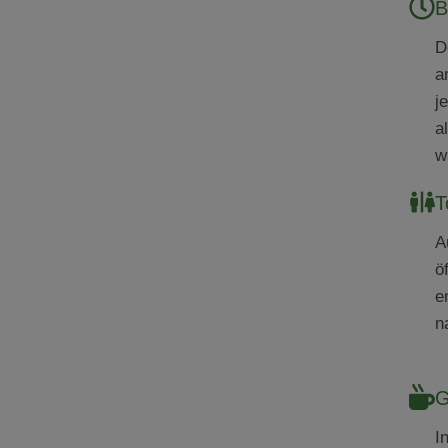
B
D
a
j
a
w
T
A
ö
e
n
G
I