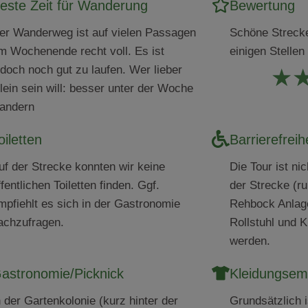
este Zeit für Wanderung
Bewertung
er Wanderweg ist auf vielen Passagen
Schöne Strecke
m Wochenende recht voll. Es ist
einigen Stellen
edoch noch gut zu laufen. Wer lieber
★
llein sein will: besser unter der Woche
andern
oiletten
Barrierefreih
uf der Strecke konnten wir keine
Die Tour ist nic
ffentlichen Toiletten finden. Ggf.
der Strecke (r
mpfiehlt es sich in der Gastronomie
Rehbock Anlage
achzufragen.
Rollstuhl und 
werden.
astronomie/Picknick
Kleidungsem
n der Gartenkolonie (kurz hinter der
Grundsätzlich i