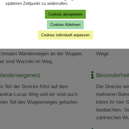
≈ 
3
 Stunden
10
 k
späteren Zeitpunkt zu widerrufen.
Dauer
Länge der Strec
Cookies akzeptieren
Cookies Ablehnen
chweregrad
Art des Weg
Cookies individuell anpassen
ie Strecke ist leicht zu erlaufen.
Überwiegend s
ufpassen sollte man jedoch auf den
teilweise Scho
chmalen Wanderwegen an der Wupper,
Wege
ier sind Wurzeln im Weg.
anderwegenetz
Besonderhei
in Teil der Strecke führt auf dem
Die Strecke wi
andrat-Lucas Weg und wir sind auch
mehreren Bahn
inen Teil des Wupperweges gelaufen.
könnt ihr hier
beobachten. Se
zahlreichen W