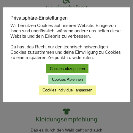
Barrierefreiheit
Privatsphäre-Einstellungen
Die gesamte Strecke kann mit Kinderwagen
oder Rollstuhl befahren werden. Ab der Zeche
Wir benutzen Cookies auf unserer Website. Einige von
ihnen sind unerlässlich, während andere uns helfen diese
Renate wird es jedoch recht steil. Die
Website und dein Erlebnis zu verbessern.
Sehenswürdigkeiten unterwegs sind nur
bedingt Barrierefrei.
Du hast das Recht nur den technisch notwendigen
Cookies zuzustimmen und deine Einwilligung zu Cookies
zu einem späteren Zeitpunkt zu widerrufen.
Gastronomie/Picknick
Cookies akzeptieren
Im Bethaus der Bergleute gibt es die
Cookies Ablehnen
Möglichkeit einer Einkehr, auch bei der Zeche
Cookies individuell anpassen
Nachtigall ist Gastronomie vor Ort. Unterwegs
gibt es einige Bänke als Rastmöglichkeiten.
Kleidungsempfehlung
Das es durch den Wald geht und auch