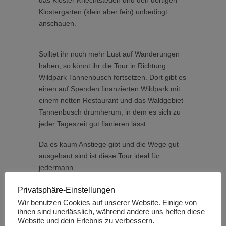
Klostergarten (klein aber fein) unbedingt
anschauen.
Solltet ihr noch mehr Lust auf Wanderungen
haben, so könnt ihr die Tour in Richtung
Wildpark Tannenbusch fortsetzen. Dort gibt es
einen auf Spenden finanzierten Wildpark mit
einem netten Restaurant und das Waldgebiet
Tannenbusch drumherum, in dem es sich zu
jeder Tageszeit gut flanieren lässt.
Da es kaum Anstiege gibt und die Wege gut
ausgebaut sind ist diese Tour ideal für
jedermann.
Privatsphäre-Einstellungen
Wir benutzen Cookies auf unserer Website. Einige von
ihnen sind unerlässlich, während andere uns helfen diese
Website und dein Erlebnis zu verbessern.