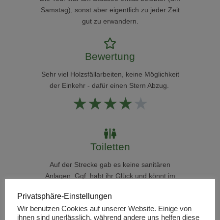
Samstag), sonst aber eigentlich zu jeder Zeit
gut zu erwandern.
Bewertung
Sehr viel Holzsfällarbeiten, keine Möglichkeit
der Einkehr - dafür einen Stern Abzug.
★
★
★
★
★
Toiletten
Auf der Strecke gab es keine sanitären
Anlagen. Ggf. habt ihr Glück und könnt im
Bürgerzentrum am Start der Tour euer
Privatsphäre-Einstellungen
Geschäft machen
Wir benutzen Cookies auf unserer Website. Einige von
ihnen sind unerlässlich, während andere uns helfen diese