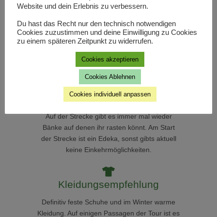
Website und dein Erlebnis zu verbessern.
Barrierefreiheit
Du hast das Recht nur den technisch notwendigen
Die Strecke ist recht gut mit einem
Cookies zuzustimmen und deine Einwilligung zu Cookies
zu einem späteren Zeitpunkt zu widerrufen.
Kinderwagen befahrbar (Ausnahme bei
Baumarbeiten). Mit Rollator stelle ich mir die
Cookies akzeptieren
Tour schwierig vor.
Cookies Ablehnen
Cookies individuell anpassen
Gastronomie/Picknick
Auf der Strecke gibt es immer mal wieder
Bänke auf denen ihr rasten könnt. Am Start
der Strecke ist ein Edeka, sonst gibts aktuell
keine Einkehrmöglichkeiten.
Kleidungsempfehlung
Definitiv feste Schuhe und im Winter warme
Kleidung. Auf einigen Passagen der Tour ist es