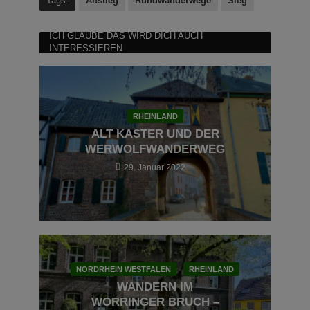
Tags:
Anstieg
Rundwanderwege
Sieg
ICH GLAUBE DAS WIRD DICH AUCH
INTERESSIEREN
RHEINLAND
ALT KASTER UND DER
WERWOLFWANDERWEG
29. Januar 2022
NORDRHEIN WESTFALEN
RHEINLAND
WANDERN IM
WORRINGER BRUCH –