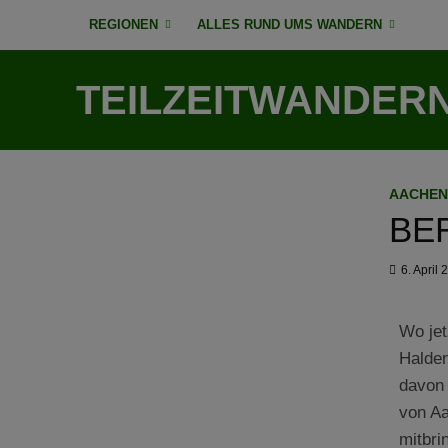
REGIONEN
ALLES RUND UMS WANDERN
TEILZEITWANDER
AACHEN
BE
6. April
Wo jet
Halden
davon 
von Aa
mitbri