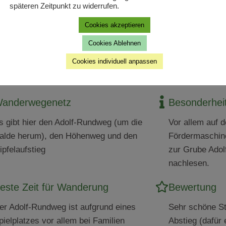
chweregrad
Art des Weg
späteren Zeitpunkt zu widerrufen.
ie Tour ist grundsätzlich leicht,
Der größte Teil
Cookies akzeptieren
usnahme ist das Stück zwischen
auf der Halde)
Cookies Ablehnen
ussichtspunkt und Maschinenhaus.
Halde herum ist
Cookies individuell anpassen
er nicht fit ist, hier bitte den Weg
Weg vorhanden
urück gehen
anderwegenetz
Besonderhei
s gibt hier den Adolf-Rundweg (um die
Vor allem auf 
alde herum), den Höhenweg und den
Fördermaschin
ipfelaufstieg
zur Grube Adol
nachlesen.
este Zeit für Wanderung
Bewertung
er Adolf-Rundweg ist aufgrund eines
Sehr schöne St
pielplatzes vor allem bei Familien
Abstieg (dafür