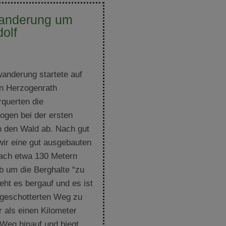
anderung um
olf
anderung startete auf
in Herzogenrath
rquerten die
ogen bei der ersten
in den Wald ab. Nach gut
wir eine gut ausgebauten
ach etwa 130 Metern
b um die Berghalte “zu
geht es bergauf und es ist
 geschotterten Weg zu
 als einen Kilometer
 Weg hinauf und biegt