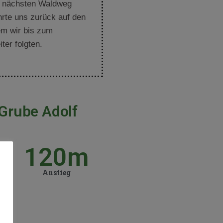
en nächsten Waldweg
hrte uns zurück auf den
m wir bis zum
ter folgten.
Grube Adolf
120
m
m
Anstieg
ke