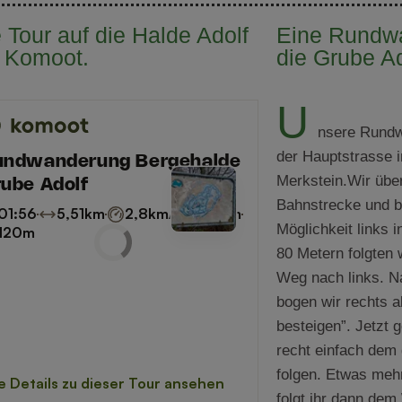
 Tour auf die Halde Adolf
Eine Rundw
i Komoot.
die Grube Ad
U
nsere Rundw
der Hauptstrasse 
Merkstein.Wir übe
Bahnstrecke und b
Möglichkeit links 
80 Metern folgten 
Weg nach links. N
bogen wir rechts a
besteigen”. Jetzt 
recht einfach dem
folgen. Etwas mehr
folgt ihr dann dem