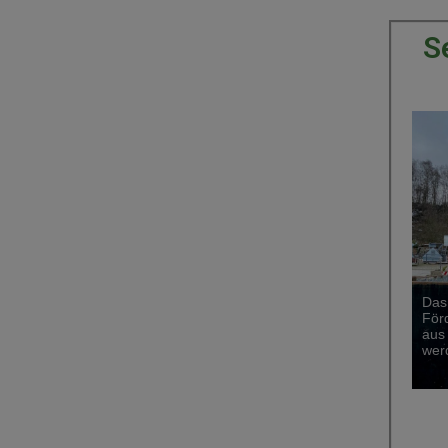
S
Das
För
aus
wer