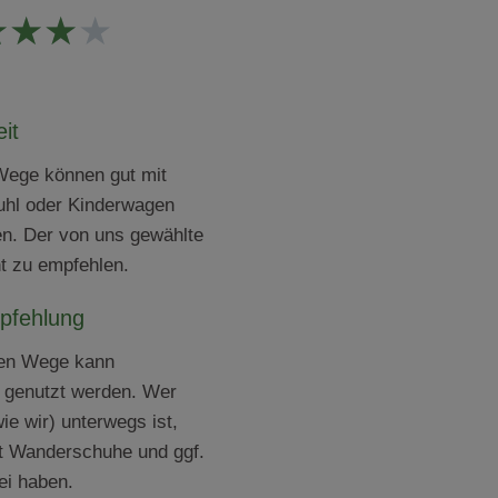
★
★
★
★
eit
 Wege können gut mit
tuhl oder Kinderwagen
en. Der von uns gewählte
ht zu empfehlen.
pfehlung
llen Wege kann
g genutzt werden. Wer
ie wir) unterwegs ist,
gt Wanderschuhe und ggf.
ei haben.