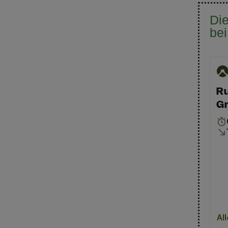
Die
be