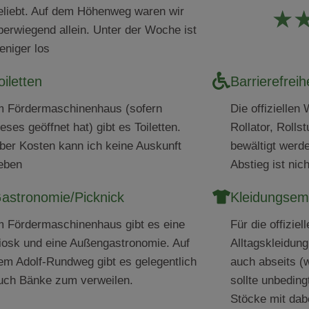
eliebt. Auf dem Höhenweg waren wir
★
berwiegend allein. Unter der Woche ist
eniger los
oiletten
Barrierefreih
m Fördermaschinenhaus (sofern
Die offiziellen
ieses geöffnet hat) gibt es Toiletten.
Rollator, Rolls
ber Kosten kann ich keine Auskunft
bewältigt werd
eben
Abstieg ist nic
astronomie/Picknick
Kleidungsem
m Fördermaschinenhaus gibt es eine
F
ür die offizie
iosk und eine Außengastronomie. Auf
Alltagskleidun
em Adolf-Rundweg gibt es gelegentlich
auch abseits (w
uch Bänke zum verweilen.
sollte unbedin
Stöcke mit dab