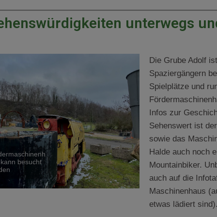
ehenswürdigkeiten unterwegs und
Die Grube Adolf ist
Spaziergängern bel
Spielplätze und r
Fördermaschinenh
Infos zur Geschich
Sehenswert ist der
sowie das Maschin
Halde auch noch ei
dermaschinenh
 kann besucht
Mountainbiker. Unb
den
auch auf die Infot
Maschinenhaus (au
etwas lädiert sind)