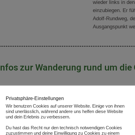
wieder links in d
einzubiegen. Er fü
Adolf-Rundweg, de
Ausgangspunkt wei
Infos zur Wanderung rund um die 
≈ 
2
 Stunden
5.5
Privatsphäre-Einstellungen
Dauer
k
Wir benutzen Cookies auf unserer Website. Einige von ihnen
sind unerlässlich, während andere uns helfen diese Website
und dein Erlebnis zu verbessern.
Länge der Strec
Du hast das Recht nur den technisch notwendigen Cookies
zuzustimmen und deine Einwilligung zu Cookies zu einem