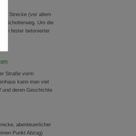
es
 der Strecke (vor allem
 ist Schotterweg. Um die
 ein fester betonierter
.
ten
der Straße vorm
enhaus kann man viel
f und deren Geschichte
recke, abenteuerlicher
 einen Punkt Abzug)