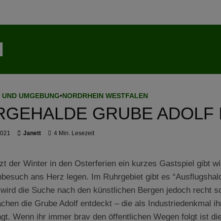
N
 UND UMGEBUNG
•
NORDRHEIN WESTFALEN
RGEHALDE GRUBE ADOLF 
 2021
Janett
4 Min. Lesezeit
zt der Winter in den Osterferien ein kurzes Gastspiel gibt wi
besuch ans Herz legen. Im Ruhrgebiet gibt es “Ausflugshal
wird die Suche nach den künstlichen Bergen jedoch recht s
chen die Grube Adolf entdeckt – die als Industriedenkmal ih
ngt. Wenn ihr immer brav den öffentlichen Wegen folgt ist die