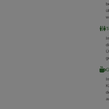
b
ü
w
T
I
d
Ü
g
G
I
K
d
a