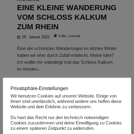
EINE KLEINE WANDERUNG
VOM SCHLOSS KALKUM
ZUM RHEIN
4 Min. Lesezeit
19. Januar 2022
Eine der schönsten Wanderungen im letzten Winter
haben wir eher durch Zufall entdeckt. Meine Idee?
Ich wollte mir unbedingt mal das Schloss Kalkum
im Norden...
Privatsphäre-Einstellungen
Wir benutzen Cookies auf unserer Website. Einige von
ihnen sind unerlässlich, während andere uns helfen diese
Website und dein Erlebnis zu verbessern.
Du hast das Recht nur den technisch notwendigen
Cookies zuzustimmen und deine Einwilligung zu Cookies
zu einem späteren Zeitpunkt zu widerrufen.