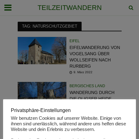
TEILZEITWANDERN
TAG: NATURSCHUTZGEBIET
EIFEL
EIFELWANDERUNG VON
VOGELSANG ÜBER
WOLLSEIFEN NACH
RURBERG
9. März 2022
BERGISCHES LAND
WANDERUNG DURCH
DIE OLIGSER HEIDE
17. Februar 2022
Privatsphäre-Einstellungen
Wir benutzen Cookies auf unserer Website. Einige von
HARZ
ihnen sind unerlässlich, während andere uns helfen diese
RUNDWANDERUNG UM
Website und dein Erlebnis zu verbessern.
DIE TEUFELSMAUER
30. Oktober 2021