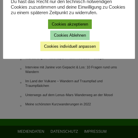
Du hast das Recht nur den technisch notwendigen
Cookies zuzustimmen und deine Einwilligung zu Cookies
MÜNSTERLAND
zu einem späteren Zeitpunkt zu widerrufen.
GRENZWANDERUNG AM
Cookies akzeptieren
ZWILLBROCKER VENN
29. April 2021
Cookies Ablehnen
NEUESTE BEITRÄGE
Cookies individuell anpassen
Wanderung im Nationalpark Hallormsstaður – skógur
Interview mit Janine von Gepackt & Los: 10 Fragen rund ums
Wandern
Im Land der Vulkane – Wandern auf Traumpfad und
Traumpfädchen
Unterwegs auf dem Lenus-Mars Wanderweg an der Mosel
Meine schönsten Kurzwanderungen in 2022
MEDIENDATEN
DATENSCHUTZ
IMPRESSUM