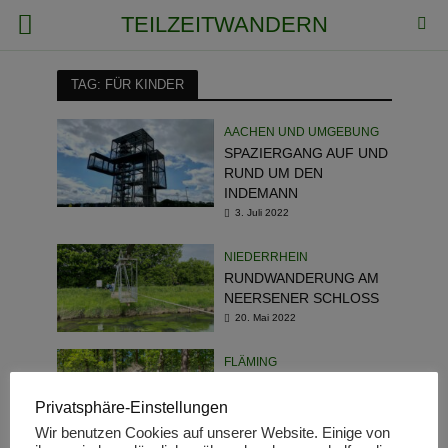
TEILZEITWANDERN
TAG: FÜR KINDER
AACHEN UND UMGEBUNG
SPAZIERGANG AUF UND
RUND UM DEN
INDEMANN
3. Juli 2022
NIEDERRHEIN
RUNDWANDERUNG AM
NEERSENER SCHLOSS
20. Mai 2022
FLÄMING
BARFUSSPARK BEI DEN B
EELITZ-HEILSTÄTTEN
Privatsphäre-Einstellungen
17. Mai 2022
Wir benutzen Cookies auf unserer Website. Einige von