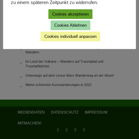
zu einem späteren Zeitpunkt zu widerrufen.
WOLFENBÜTTEL
27. Juni 2021
Cookies akzeptieren
Cookies Ablehnen
NEUESTE BEITRÄGE
Cookies individuell anpassen
Wanderung im Nationalpark Hallormsstaður – skógur
Interview mit Janine von Gepackt & Los: 10 Fragen rund ums
Wandern
Im Land der Vulkane – Wandern auf Traumpfad und
Traumpfädchen
Unterwegs auf dem Lenus-Mars Wanderweg an der Mosel
Meine schönsten Kurzwanderungen in 2022
MEDIENDATEN
DATENSCHUTZ
IMPRESSUM
MITMACHEN!