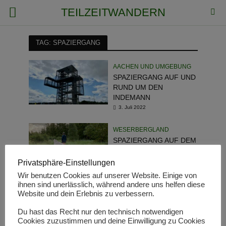
TEILZEITWANDERN
TAG: SPAZIERGANG
AACHEN UND UMGEBUNG
SPAZIERGANG AUF UND
RUND UM DEN
INDEMANN
3. Juli 2022
WESERBERGLAND
SPAZIERGANG AUF DEM
RUNDWANDERWEG
HOCHMOOR
Privatsphäre-Einstellungen
MECKLENBRUCH
Wir benutzen Cookies auf unserer Website. Einige von
27. Juli 2021
ihnen sind unerlässlich, während andere uns helfen diese
Website und dein Erlebnis zu verbessern.
HARZVORLAND
Du hast das Recht nur den technisch notwendigen
SPAZIERGANG AUF DEM
Cookies zuzustimmen und deine Einwilligung zu Cookies
LÖWE-PFAD