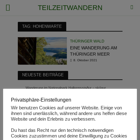
TEILZEITWANDERN
TAG: HOHENWARTE
THÜRINGER WALD
EINE WANDERUNG AM
THÜRINGER MEER
8. Oktober 2021
NEUESTE BEITRÄGE
Wanderung im Nationalpark Hallormsstaður – skógur
Interview mit Janine von Gepackt & Los: 10 Fragen rund ums
Privatsphäre-Einstellungen
Wandern
Wir benutzen Cookies auf unserer Website. Einige von
Im Land der Vulkane – Wandern auf Traumpfad und
ihnen sind unerlässlich, während andere uns helfen diese
Traumpfädchen
Website und dein Erlebnis zu verbessern.
Unterwegs auf dem Lenus-Mars Wanderweg an der Mosel
Du hast das Recht nur den technisch notwendigen
Meine schönsten Kurzwanderungen in 2022
Cookies zuzustimmen und deine Einwilligung zu Cookies