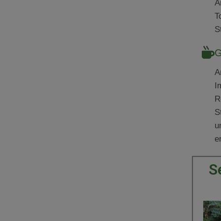
A
T
S
G
A
I
R
S
u
e
S