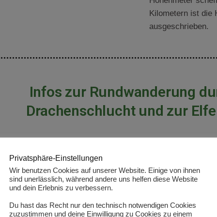
Höhenmeter scheff
Kilometern ist di
ausgeschrieben.
Infos zur Rundwanderung du
Drachenschlucht und zur Elfe
≈ 
3
 Stunden
8
 k
Privatsphäre-Einstellungen
Dauer
Länge der Strec
Wir benutzen Cookies auf unserer Website. Einige von ihnen
sind unerlässlich, während andere uns helfen diese Website
und dein Erlebnis zu verbessern.
chweregrad
Art des Weg
Du hast das Recht nur den technisch notwendigen Cookies
zuzustimmen und deine Einwilligung zu Cookies zu einem