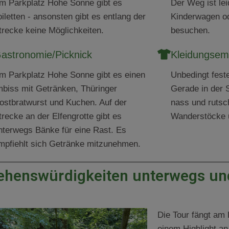
m Parkplatz Hohe Sonne gibt es
Der Weg ist lei
oiletten - ansonsten gibt es entlang der
Kinderwagen o
trecke keine Möglichkeiten.
besuchen.
astronomie/Picknick
Kleidungsem
m Parkplatz Hohe Sonne gibt es einen
Unbedingt fest
mbiss mit Getränken, Thüringer
Gerade in der S
ostbratwurst und Kuchen. Auf der
nass und rutsc
trecke an der Elfengrotte gibt es
Wanderstöcke u
nterwegs Bänke für eine Rast. Es
mpfiehlt sich Getränke mitzunehmen.
ehenswürdigkeiten unterwegs und
Die Tour fängt am 
einem Highlight an