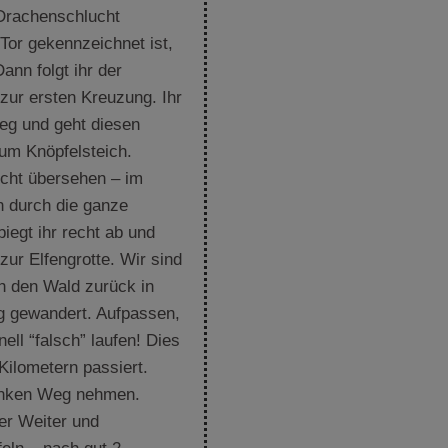
Drachenschlucht
Tor gekennzeichnet ist,
Dann folgt ihr der
zur ersten Kreuzung. Ihr
Weg und geht diesen
zum Knöpfelsteich.
icht übersehen – im
n durch die ganze
biegt ihr recht ab und
zur Elfengrotte. Wir sind
h den Wald zurück in
 gewandert. Aufpassen,
ell “falsch” laufen! Dies
 Kilometern passiert.
linken Weg nehmen.
er Weiter und