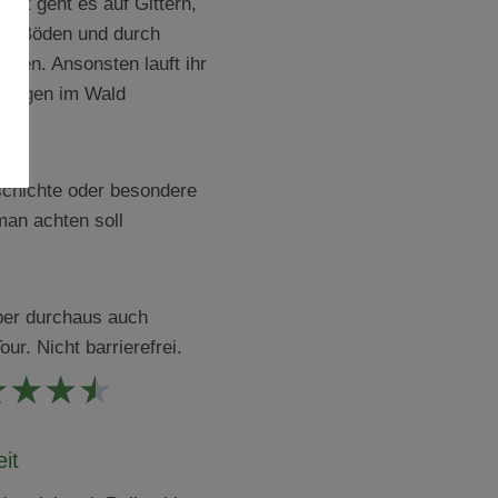
cht geht es auf Gittern,
en Böden und durch
hten. Ansonsten lauft ihr
swegen im Wald
ten
chichte oder besondere
man achten soll
ber durchaus auch
ur. Nicht barrierefrei.
★
★
★
★
eit