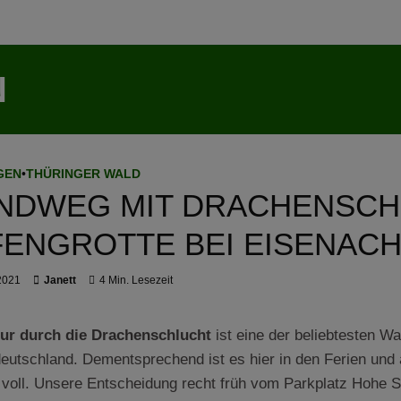
N
GEN
•
THÜRINGER WALD
NDWEG MIT DRACHENSCH
FENGROTTE BEI EISENAC
 2021
Janett
4 Min. Lesezeit
ur durch die Drachenschlucht
ist eine der beliebtesten W
deutschland. Dementsprechend ist es hier in den Ferien u
g voll. Unsere Entscheidung recht früh vom Parkplatz Hohe 