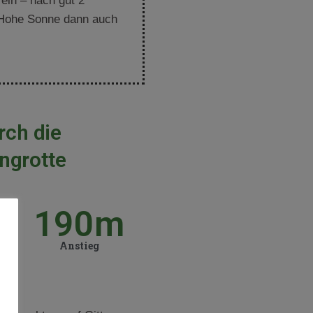
eln – nach gut 2
e Hohe Sonne dann auch
rch die
ngrotte
m
190
m
ke
Anstieg
es