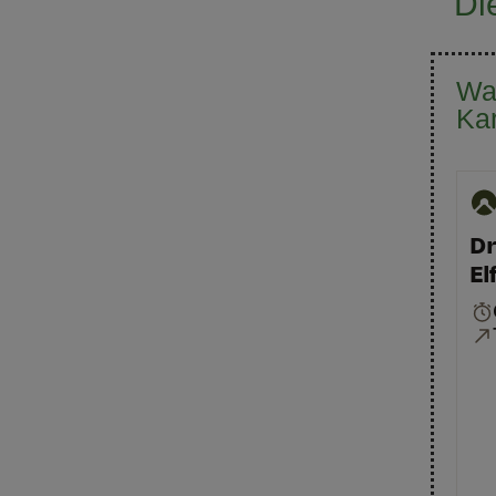
Di
Wa
Ka