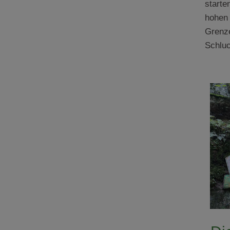
starte
hohen 
Grenze
Schluc