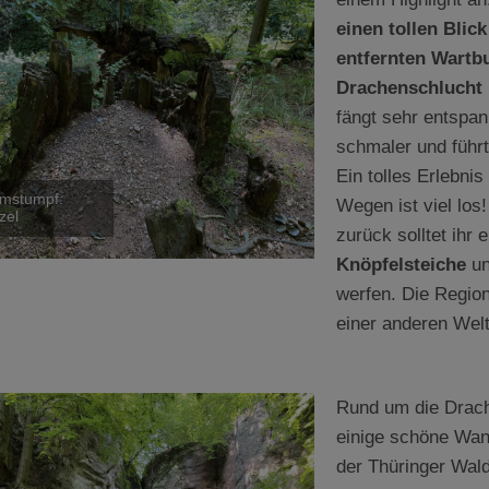
einen tollen Blic
entfernten Wartb
Drachenschlucht
fängt sehr entspan
schmaler und führt
Ein tolles Erlebni
mstumpf:
Wegen ist viel lo
zel
zurück solltet ihr 
Knöpfelsteiche
un
werfen. Die Regio
einer anderen Welt
Rund um die Drach
einige schöne Wan
der Thüringer Wald 