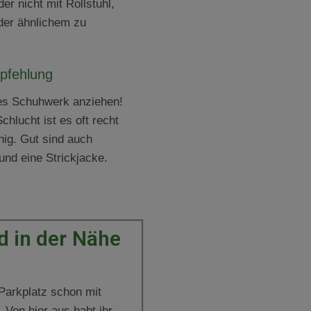
der nicht mit Rollstuhl,
der ähnlichem zu
pfehlung
es Schuhwerk anziehen!
chlucht ist es oft recht
hig. Gut sind auch
nd eine Strickjacke.
 in der Nähe
Parkplatz schon mit
. Von hier aus habt ihr