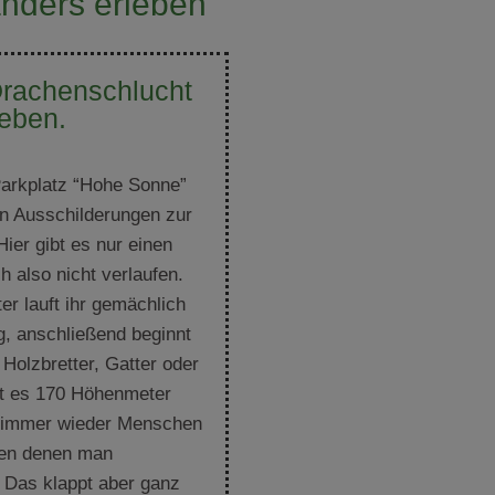
anders erleben
Drachenschlucht
ieben.
Parkplatz “Hohe Sonne”
en Ausschilderungen zur
ier gibt es nur einen
h also nicht verlaufen.
er lauft ihr gemächlich
, anschließend beginnt
 Holzbretter, Gatter oder
ht es 170 Höhenmeter
d immer wieder Menschen
en denen man
Das klappt aber ganz