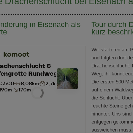
e Drachenschlucht bei Eisenach 
nderung in Eisenach als
Tour durch 
rte
kurz beschr
Wir starteten am 
und folgten dort d
Drachenschlucht. H
Weg, ihr könnt euc
Die ersten 500 Met
auf einem Waldweg
die Schlucht. Über
feuchte Steine ge
hinunter. Uns sin
entgegen gekomm
ausweichen muss. 