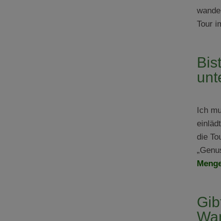
wander
Tour i
Bis
unt
Ich mu
einläd
die To
„Genus
Menge
Gib
Wan