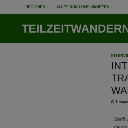
REGIONEN
ALLES RUND UMS WANDERN
TEILZEITWANDER
INTERV
INT
TR
WA
1. Augu
Steffi
meine 