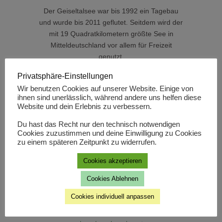
Der Geiseltalsee war bis 1992 ein Tagebau
und wurde bis 2011 geflutet. Seitdem wird der
mit 19 Quadratkilometern größte See in
Mitteldeutschland vor allem für Freizeit
genutzt.
Privatsphäre-Einstellungen
Wir benutzen Cookies auf unserer Website. Einige von
Beste Zeit für Wanderung
ihnen sind unerlässlich, während andere uns helfen diese
Website und dein Erlebnis zu verbessern.
Die Tour lässt sich am besten von Frühjahr bis
Herbst, dann aber an jedem Tag gut machen.
Du hast das Recht nur den technisch notwendigen
Selbst am Wochenende im August war es
Cookies zuzustimmen und deine Einwilligung zu Cookies
zu einem späteren Zeitpunkt zu widerrufen.
nicht überlaufen.
Cookies akzeptieren
Bewertung
Cookies Ablehnen
Cookies individuell anpassen
D
ie Strecke ist recht einfach, hat jedoch alles
was man für einen Ausflug braucht.