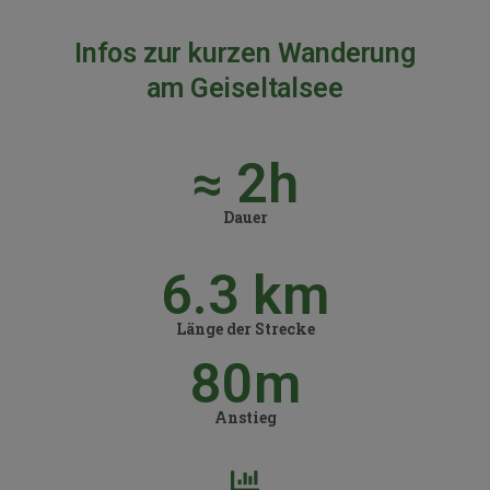
Infos zur kurzen Wanderung
am Geiseltalsee
≈ 
2
h
Dauer
6.3
 km
Länge der Strecke
80
m
Anstieg